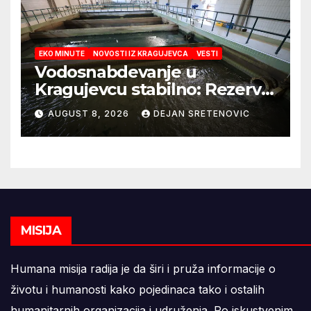
EKO MINUTE
NOVOSTI IZ KRAGUJEVCA
VESTI
Vodosnabdevanje u
Kragujevcu stabilno: Rezerve
vode za godinu dana
AUGUST 8, 2026
DEJAN SRETENOVIC
MISIJA
Humana misija radija je da širi i pruža informacije o
životu i humanosti kako pojedinaca tako i ostalih
humanitarnih organizacija i udruženja. Po iskustvenim