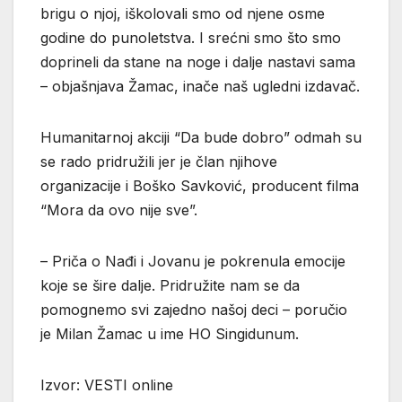
brigu o njoj, iškolovali smo od njene osme
godine do punoletstva. I srećni smo što smo
doprineli da stane na noge i dalje nastavi sama
– objašnjava Žamac, inače naš ugledni izdavač.
Humanitarnoj akciji “Da bude dobro” odmah su
se rado pridružili jer je član njihove
organizacije i Boško Savković, producent filma
“Mora da ovo nije sve”.
– Priča o Nađi i Jovanu je pokrenula emocije
koje se šire dalje. Pridružite nam se da
pomognemo svi zajedno našoj deci – poručio
je Milan Žamac u ime HO Singidunum.
Izvor: VESTI online