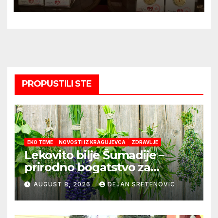
PROPUSTILI STE
EKO TEME
NOVOSTI IZ KRAGUJEVCA
ZDRAVLJE
Lekovito bilje Šumadije –
prirodno bogatstvo za
zdravlje i domaće čajeve
AUGUST 8, 2026
DEJAN SRETENOVIC