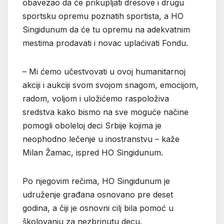
obavezao da će prikupljati dresove i drugu
sportsku opremu poznatih sportista, a HO
Singidunum da će tu opremu na adekvatnim
mestima prodavati i novac uplaćivati Fondu.
– Mi ćemo učestvovati u ovoj humanitarnoj
akciji i aukciji svom svojom snagom, emocijom,
radom, voljom i uložićemo raspoloživa
sredstva kako bismo na sve moguće načine
pomogli oboleloj deci Srbije kojima je
neophodno lečenje u inostranstvu – kaže
Milan Žamac, ispred HO Singidunum.
Po njegovim rečima, HO Singidunum je
udruženje građana osnovano pre deset
godina, a čiji je osnovni cilj bila pomoć u
školovanju za nezbrinutu decu.