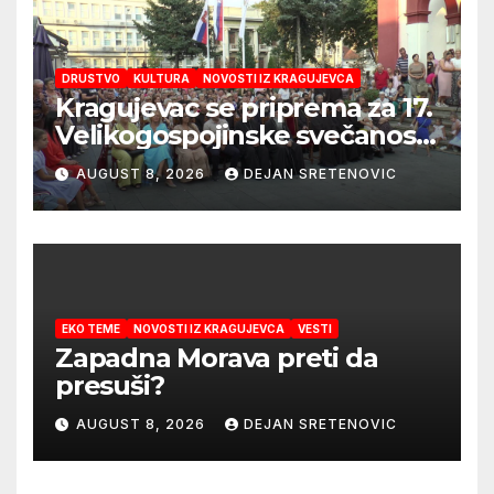
DRUSTVO
KULTURA
NOVOSTI IZ KRAGUJEVCA
Kragujevac se priprema za 17.
Velikogospojinske svečanosti
koje počinju 27. avgusta!
AUGUST 8, 2026
DEJAN SRETENOVIC
EKO TEME
NOVOSTI IZ KRAGUJEVCA
VESTI
Zapadna Morava preti da
presuši?
AUGUST 8, 2026
DEJAN SRETENOVIC