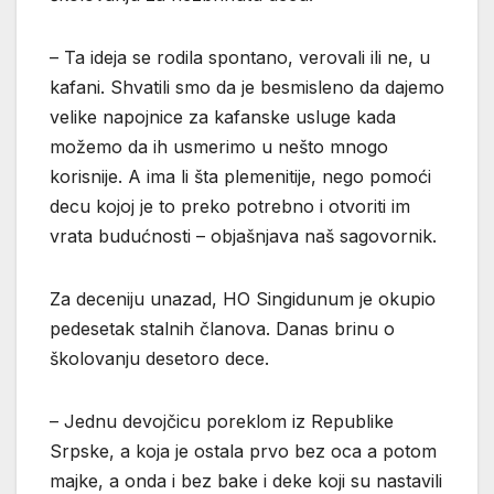
– Ta ideja se rodila spontano, verovali ili ne, u
kafani. Shvatili smo da je besmisleno da dajemo
velike napojnice za kafanske usluge kada
možemo da ih usmerimo u nešto mnogo
korisnije. A ima li šta plemenitije, nego pomoći
decu kojoj je to preko potrebno i otvoriti im
vrata budućnosti – objašnjava naš sagovornik.
Za deceniju unazad, HO Singidunum je okupio
pedesetak stalnih članova. Danas brinu o
školovanju desetoro dece.
– Jednu devojčicu poreklom iz Republike
Srpske, a koja je ostala prvo bez oca a potom
majke, a onda i bez bake i deke koji su nastavili