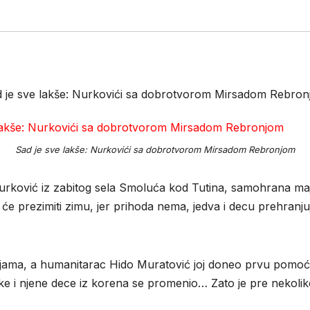
 je sve lakše: Nurkovići sa dobrotvorom Mirsadom Rebro
Sad je sve lakše: Nurkovići sa dobrotvorom Mirsadom Rebronjom
ović iz zabitog sela Smoluća kod Tutina, samohrana majka A
će prezimiti zimu, jer prihoda nema, jedva i decu prehranjuj
voljama, a humanitarac Hido Muratović joj doneo prvu pomoć
 i njene dece iz korena se promenio… Zato je pre nekoli