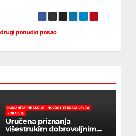
a drugi ponudio posao
HUMANITARNE AKCIJE
NOVOSTI IZ KRAGUJEVCA
ZDRAVLJE
Uručena priznanja
višestrukim dobrovoljnim