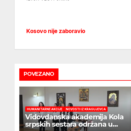
Kosovo nije zaboravio
Post
navigation
POVEZANO
HUMANITARNE AKCIJE
NOVOSTI IZ KRAGUJEVCA
Vidovdanska akademija Kola
srpskih sestara održana u