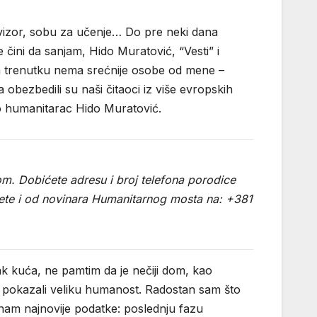
evizor, sobu za učenje… Do pre neki dana
čini da sanjam, Hido Muratović, “Vesti” i
om trenutku nema srećnije osobe od mene –
obezbedili su naši čitaoci iz više evropskih
ao humanitarac Hido Muratović.
om. Dobićete adresu i broj telefona porodice
ijete i od novinara Humanitarnog mosta na: +381
ak kuća, ne pamtim da je nečiji dom, kao
 pokazali veliku humanost. Radostan sam što
nam najnovije podatke: poslednju fazu