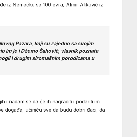
đe iz Nemačke sa 100 evra, Almir Aljković iz
Novog Pazara, koji su zajedno sa svojim
žio im je i Džemo Šahović, vlasnik poznate
pomogli i drugim siromašnim porodicama u
 i nadam se da će ih nagraditi i podariti im
 se događa, učiniću sve da budu dobri đaci, da