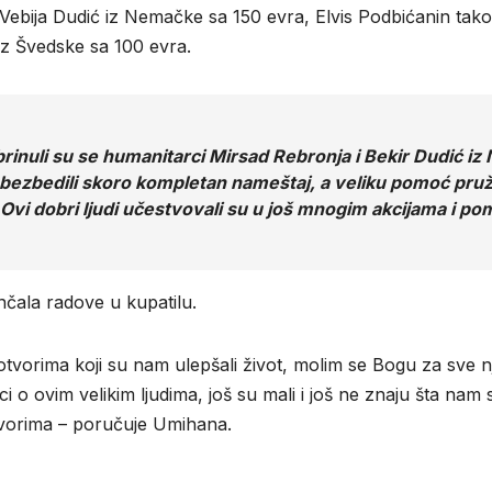
Vebija Dudić iz Nemačke sa 150 evra, Elvis Podbićanin tako
iz Švedske sa 100 evra.
rinuli su se humanitarci Mirsad Rebronja i Bekir Dudić iz 
i obezbedili skoro kompletan nameštaj, a veliku pomoć pru
. Ovi dobri ljudi učestvovali su u još mnogim akcijama i 
čala radove u kupatilu.
vorima koji su nam ulepšali život, molim se Bogu za sve njih
i o ovim velikim ljudima, još su mali i još ne znaju šta nam
tvorima – poručuje Umihana.