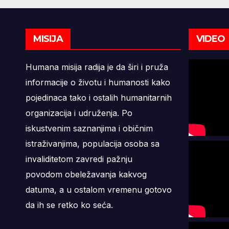
MISIJA
VIDEO
Humana misija radija je da širi i pruža
informacije o životu i humanosti kako
pojedinaca tako i ostalih humanitarnih
organizacija i udruženja. Po
iskustvenim saznanjima i običnim
istraživanjima, populacija osoba sa
invaliditetom zavredi pažnju
povodom obeležavanja kakvog
datuma, a u ostalom vremenu gotovo
da ih se retko ko seća.