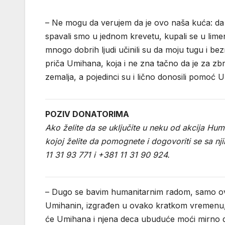
– Ne mogu da verujem da je ovo naša kuća: da m
spavali smo u jednom krevetu, kupali se u limen
mnogo dobrih ljudi učinili su da moju tugu i 
priča Umihana, koja i ne zna tačno da je za zbr
zemalja, a pojedinci su i lično donosili pomoć
POZIV DONATORIMA
Ako želite da se uključite u neku od akcija Hu
kojoj želite da pomognete i dogovoriti se sa n
11 31 93 771 i +381 11 31 90 924.
– Dugo se bavim humanitarnim radom, samo ove g
Umihanin, izgrađen u ovako kratkom vremenu, 
će Umihana i njena deca ubuduće moći mirno da