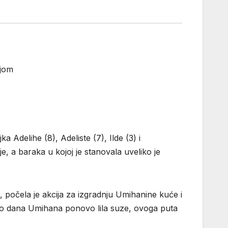
njom
delihe (8), Adeliste (7), Ilde (3) i
e, a baraka u kojoj je stanovala uveliko je
, počela je akcija za izgradnju Umihanine kuće i
ko dana Umihana ponovo lila suze, ovoga puta