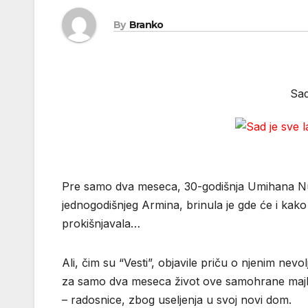
By
Branko
Sad
Pre samo dva meseca, 30-godišnja Umihana Nurk
jednogodišnjeg Armina, brinula je gde će i kako 
prokišnjavala…
Ali, čim su “Vesti”, objavile priču o njenim ne
za samo dva meseca život ove samohrane majke
– radosnice, zbog useljenja u svoj novi dom.