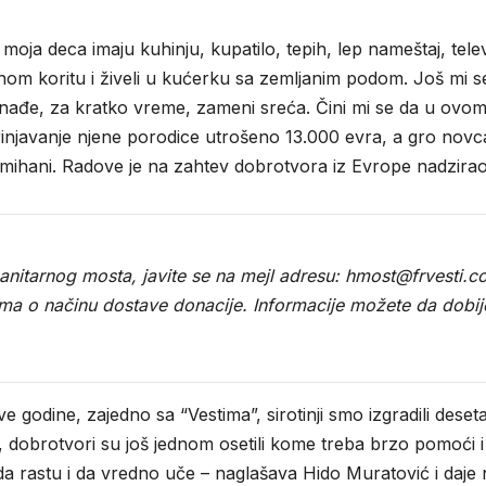
oja deca imaju kuhinju, kupatilo, tepih, lep nameštaj, tel
om koritu i živeli u kućerku sa zemljanim podom. Još mi se 
beznađe, za kratko vreme, zameni sreća. Čini mi se da u ov
injavanje njene porodice utrošeno 13.000 evra, a gro novca 
 Umihani. Radove je na zahtev dobrotvora iz Evrope nadzir
manitarnog mosta, javite se na mejl adresu: hmost@frvesti.c
jima o načinu dostave donacije. Informacije možete da dob
odine, zajedno sa “Vestima”, sirotinji smo izgradili deset
dobrotvori su još jednom osetili kome treba brzo pomoći i
 rastu i da vredno uče – naglašava Hido Muratović i daje 