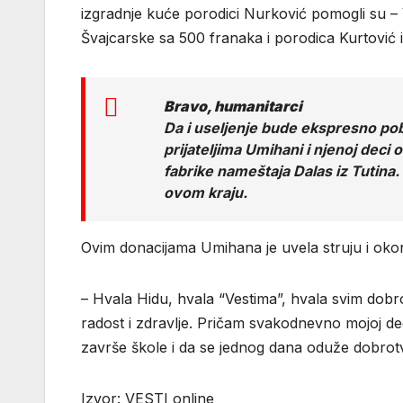
izgradnje kuće porodici Nurković pomogli su – 
Švajcarske sa 500 franaka i porodica Kurtović 
Bravo, humanitarci
Da i useljenje bude ekspresno pob
prijateljima Umihani i njenoj dec
fabrike nameštaja Dalas iz Tutina
ovom kraju.
Ovim donacijama Umihana je uvela struju i okon
– Hvala Hidu, hvala “Vestima”, hvala svim dobrot
radost i zdravlje. Pričam svakodnevno mojoj dec
završe škole i da se jednog dana oduže dobro
Izvor: VESTI online