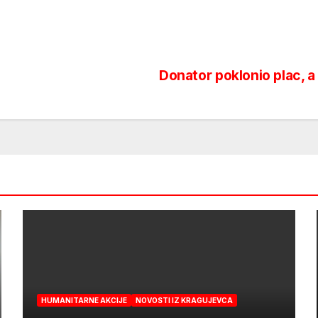
Donator poklonio plac, 
HUMANITARNE AKCIJE
NOVOSTI IZ KRAGUJEVCA