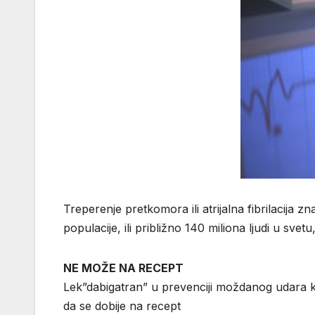
Treperenje pretkomora ili atrijalna fibrilacij
populacije, ili približno 140 miliona ljudi u sve
NE MOŽE NA RECEPT
Lek”dabigatran” u prevenciji moždanog udara ko
da se dobije na recept