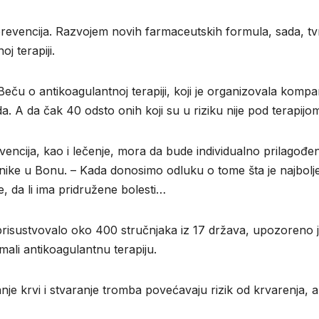
e prevencija. Razvojem novih farmaceutskih formula, sada, t
j terapiji.
o antikoagulantnoj terapiji, koji je organizovala kompani
vuda. A da čak 40 odsto onih koji su u riziku nije pod terapi
evencija, kao i lečenje, mora da bude individualno prilagođ
klinike u Bonu. – Kada donosimo odluku o tome šta je najbol
, da li ima pridružene bolesti…
 prisustvovalo oko 400 stručnjaka iz 17 država, upozoreno j
imali antikoagulantnu terapiju.
anje krvi i stvaranje tromba povećavaju rizik od krvarenja,