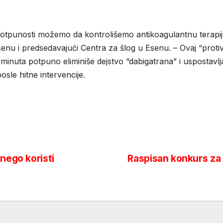
punosti možemo da kontrolišemo antikoagulantnu terapiju –
senu i predsedavajući Centra za šlog u Esenu. – Ovaj “proti
 minuta potpuno eliminiše dejstvo “dabigatrana” i uspostavlj
le hitne intervencije.
nego koristi
Raspisan konkurs za