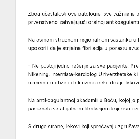
Zbog učestalosti ove patologije, sve važnija j
prvenstveno zahvaljujući oralnoj antikoagulantno
Na osmom stručnom regionalnom sastanku u Beču 
upozorili da je atrijalna fibrilacija u porastu s
– Ne postoji jedno rešenje za sve pacijente. Pr
Nikening, internista-kardiolog Univerzitetske 
uzmemo u obzir i da li uzima neke druge lekove
Na antikoagulantnoj akademiji u Beču, kojoj je
pacijenata sa atrijalnom fibrilacijom koji nisu uz
S druge strane, lekovi koji sprečavaju zgrušav