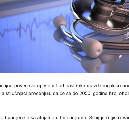
a značajno povećava opasnost od nastanka moždanog ili srča
tu, a stručnjaci procenjuju da će se do 2050. godine broj obole
d pacijenata sa atrijalnom fibrilacijom u Srbiji je registr