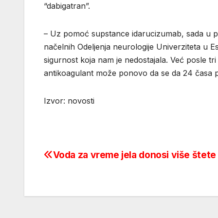
“dabigatran”.
– Uz pomoć supstance idarucizumab, sada u pot
načelnih Odeljenja neurologije Univerziteta u E
sigurnost koja nam je nedostajala. Već posle tri
antikoagulant može ponovo da se da 24 časa pos
Izvor: novosti
Voda za vreme jela donosi više štete 
Post
navigation