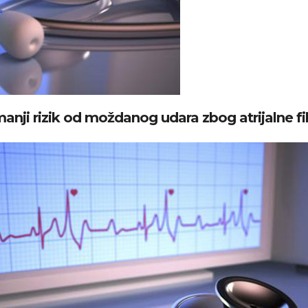
nji rizik od moždanog udara zbog atrijalne fib