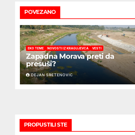
POVEZANO
EKO TEME
NOVOSTI IZ KRAGUJEVCA
VESTI
Zapadna Morava preti da
presuši?
DEJAN SRETENOVIC
PROPUSTILI STE