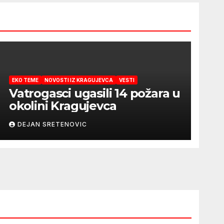
EKO TEME
NOVOSTI IZ KRAGUJEVCA
VESTI
Vatrogasci ugasili 14 požara u
okolini Kragujevca
DEJAN SRETENOVIC