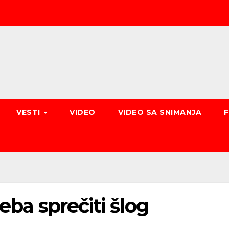
VESTI
VIDEO
VIDEO SA SNIMANJA
reba sprečiti šlog