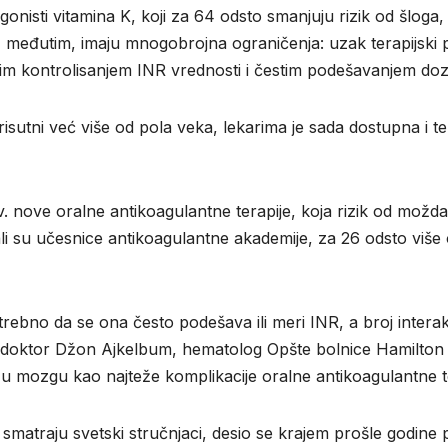
nisti vitamina K, koji za 64 odsto smanjuju rizik od šloga, 
Oni, međutim, imaju mnogobrojna ograničenja: uzak terapijs
kim kontrolisanjem INR vrednosti i čestim podešavanjem do
prisutni već više od pola veka, lekarima je sada dostupna i
 nove oralne antikoagulantne terapije, koja rizik od možda
zali su učesnice antikoagulantne akademije, za 26 odsto više
otrebno da se ona često podešava ili meri INR, a broj intera
e doktor Džon Ajkelbum, hematolog Opšte bolnice Hamilton u
 u mozgu kao najteže komplikacije oralne antikoagulantne te
, smatraju svetski stručnjaci, desio se krajem prošle godin