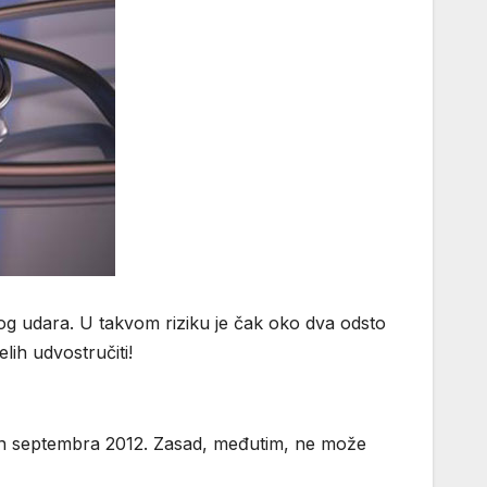
nog udara. U takvom riziku je čak oko dva odsto
lih udvostručiti!
ovan septembra 2012. Zasad, međutim, ne može