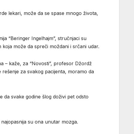
vrde lekari, može da se spase mnogo života,
ja “Beringer Ingelhajm”, stručnjaci su
jom koja može da spreči moždani i srčani udar.
ena – kaže, za “Novosti”, profesor Džordž
je rešenje za svakog pacijenta, moramo da
e da svake godine šlog doživi pet odsto
 a najopasnija su ona unutar mozga.