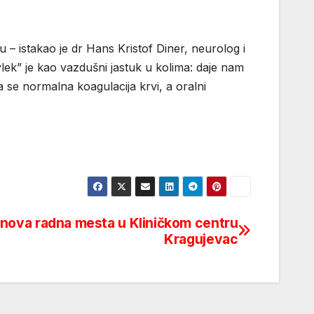
 istakao je dr Hans Kristof Diner, neurolog i
vlek” je kao vazdušni jastuk u kolima: daje nam
a se normalna koagulacija krvi, a oralni
 nova radna mesta u Kliničkom centru
Kragujevac