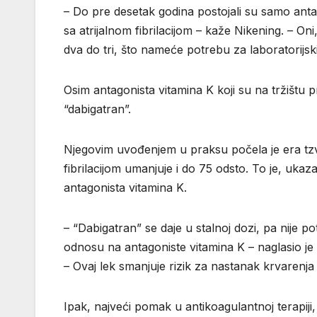
– Do pre desetak godina postojali su samo antago
sa atrijalnom fibrilacijom – kaže Nikening. – 
dva do tri, što nameće potrebu za laboratorijs
Osim antagonista vitamina K koji su na tržištu 
“dabigatran”.
Njegovim uvođenjem u praksu počela je era tzv.
fibrilacijom umanjuje i do 75 odsto. To je, uka
antagonista vitamina K.
– “Dabigatran” se daje u stalnoj dozi, pa nije p
odnosu na antagoniste vitamina K – naglasio j
– Ovaj lek smanjuje rizik za nastanak krvarenja
Ipak, najveći pomak u antikoagulantnoj terapiji