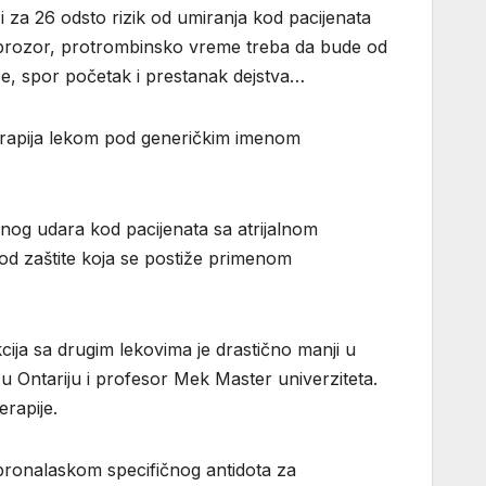
i za 26 odsto rizik od umiranja kod pacijenata
ki prozor, protrombinsko vreme treba da bude od
ze, spor početak i prestanak dejstva…
 terapija lekom pod generičkim imenom
nog udara kod pacijenata sa atrijalnom
 od zaštite koja se postiže primenom
kcija sa drugim lekovima je drastično manji u
 Ontariju i profesor Mek Master univerziteta.
rapije.
e pronalaskom specifičnog antidota za