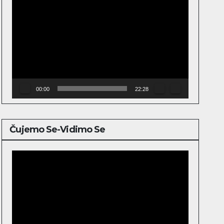
Video
Player
00:00
22:28
Čujemo Se-Vidimo Se
Video
Player