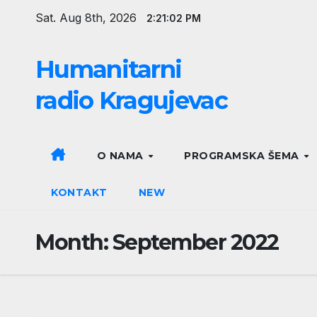
Skip
Sat. Aug 8th, 2026
2:21:03 PM
to
content
Humanitarni
radio Kragujevac
O NAMA
PROGRAMSKA ŠEMA
KONTAKT
NEW
Month:
September 2022