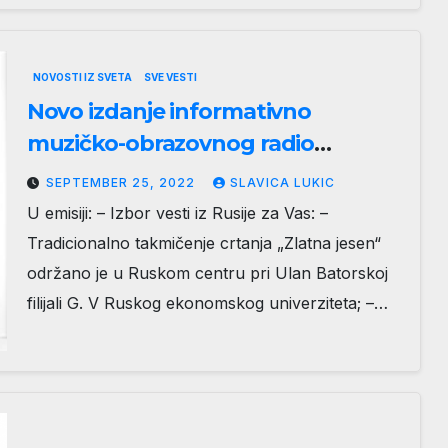
NOVOSTI IZ SVETA
SVE VESTI
Novo izdanje informativno
muzičko-obrazovnog radio
programa na ruskom jeziku Prozor
SEPTEMBER 25, 2022
SLAVICA LUKIC
u Rusiju 25.09.2022. godine
U emisiji: – Izbor vesti iz Rusije za Vas: –
Tradicionalno takmičenje crtanja „Zlatna jesen“
održano je u Ruskom centru pri Ulan Batorskoj
filijali G. V Ruskog ekonomskog univerziteta; –…