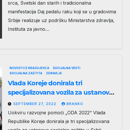
srca, Svetski dan starih i tradicionalna
manifestacija Daj pedalu raku koji se u gradovima
Srbije realizuje uz podršku Ministarstva zdravlja,
Instituta za javno…
NOVOSTI IZ KRAGUJEVCA
SOCIJALNA VESTI
SOCIJALNA ZAŠTITA
ZDRAVLJE
Vlada Koreje donirala tri
specijalizovana vozila za ustanove
socijalne zaštite u Kragujevcu
SEPTEMBER 27, 2022
BRANKO
Uokviru razvojne pomoći „ODA 2022“ Vlada
Republike Koreje donirala je tri specijalizovana