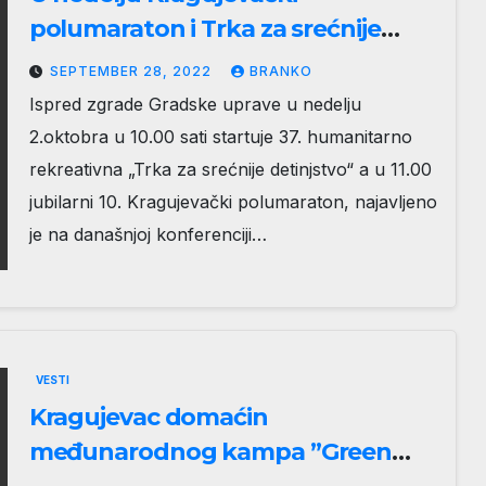
polumaraton i Trka za srećnije
detinjstvo
SEPTEMBER 28, 2022
BRANKO
Ispred zgrade Gradske uprave u nedelju
2.oktobra u 10.00 sati startuje 37. humanitarno
rekreativna „Trka za srećnije detinjstvo“ a u 11.00
jubilarni 10. Kragujevački polumaraton, najavljeno
je na današnjoj konferenciji…
VESTI
Kragujevac domaćin
međunarodnog kampa ”Green