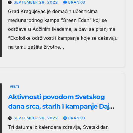
Eden”
SEPTEMBER 28, 2022
BRANKO
Grad Kragujevac je domaćin učesnicima
međunarodnog kampa ”Green Eden” koji se
održava u Adžinim livadama, a bavi se pitanjima
”Ekološke održivosti i kampanje koje se dešavaju
na temu zaštite životne…
VESTI
Aktivnosti povodom Svetskog
dana srca, starih i kampanje Daj
pedalu raku
SEPTEMBER 28, 2022
BRANKO
Tri datuma iz kalendara zdravlja, Svetski dan