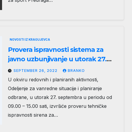
za sport Predraga…
NOVOSTI IZ KRAGUJEVCA
Provera ispravnosti sistema za
javno uzbunjivanje u utorak 27.
septembra
SEPTEMBER 26, 2022
BRANKO
U okviru redovnih i planiranih aktivnosti,
Odeljenje za vanredne situacije i planiranje
odbrane, u utorak 27. septembra u periodu od
09.00 – 15.00 sati, izvršiće proveru tehničke
ispravnosti sirena za…