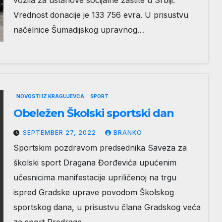
vozila za ustanove socijalne zaštite u Srbiji.
Vrednost donacije je 133 756 evra. U prisustvu
načelnice Šumadijskog upravnog…
NOVOSTI IZ KRAGUJEVCA
SPORT
Obeležen Školski sportski dan
SEPTEMBER 27, 2022
BRANKO
Sportskim pozdravom predsednika Saveza za
školski sport Dragana Đorđevića upućenim
učesnicima manifestacije upriličenoj na trgu
ispred Gradske uprave povodom Školskog
sportskog dana, u prisustvu člana Gradskog veća