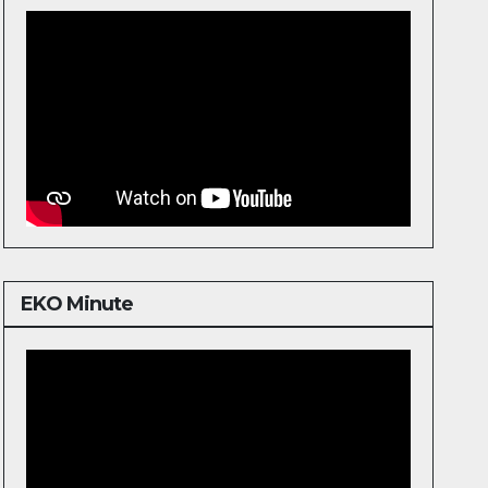
EKO Minute
Video
Player