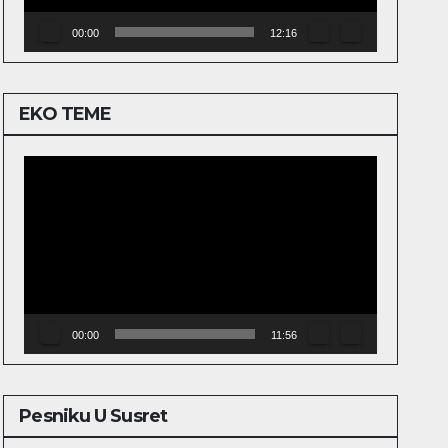
00:00
12:16
EKO TEME
Video
Player
00:00
11:56
Pesniku U Susret