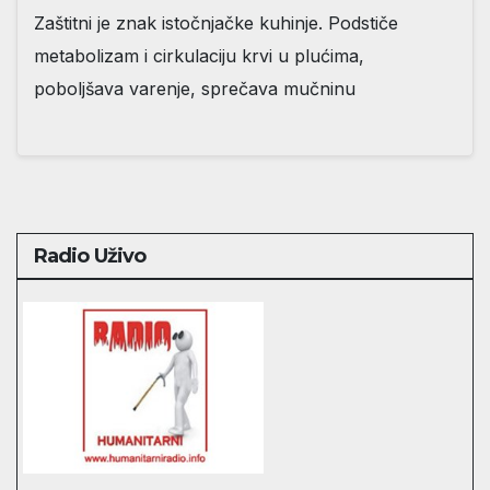
Zaštitni je znak istočnjačke kuhinje. Podstiče
metabolizam i cirkulaciju krvi u plućima,
poboljšava varenje, sprečava mučninu
Radio Uživo