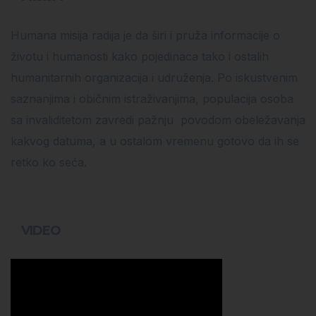
Humana misija radija je da širi i pruža informacije o
životu i humanosti kako pojedinaca tako i ostalih
humanitarnih organizacija i udruženja. Po iskustvenim
saznanjima i običnim istraživanjima, populacija osoba
sa invaliditetom zavredi pažnju povodom obeležavanja
kakvog datuma, a u ostalom vremenu gotovo da ih se
retko ko seća.
VIDEO