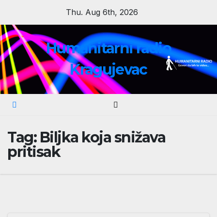
Skip
Thu. Aug 6th, 2026
to
content
Humanitarni radio
Kragujevac
Tag:
Biljka koja snižava
pritisak