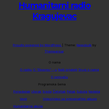
Humanitarni radio
Kragujevac
Proudly powered by WordPress
|
Theme:
Newsbulk
by
Themeansar
.
O nama
O radiju
O “Ekspres” – u
Naši prijatelji
Drugi o nama
O osnivaču
Programska šema
Ponedeljak
Utorak
Sreda
Četvrtak
Petak
Subota
Nedelja
Vesti
Video
Video sa snimanja
Foto albumi
Humanitarne akcije