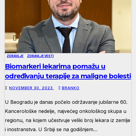
ZDRAVLJE
ZDRAVLJE VESTI
Biomarkeri lekarima pomažu u
određivanju terapije za maligne bolesti
NOVEMBER 30, 2023
BRANKO
U Beogradu je danas počelo održavanje jubilarne 60.
Kancerološke nedelje, najvećeg onkološkog skupa u
regionu, na kojem učestvuje veliki broj lekara iz zemlje
i inostranstva. U Srbiji se na godišnjem…