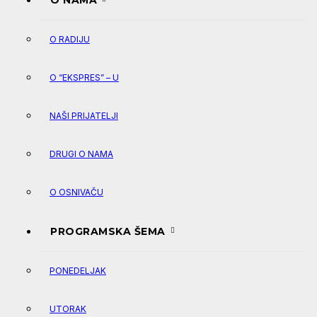
O NAMA
O RADIJU
O “EKSPRES” – U
NAŠI PRIJATELJI
DRUGI O NAMA
O OSNIVAČU
PROGRAMSKA ŠEMA
PONEDELJAK
UTORAK