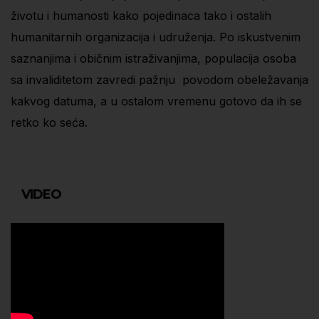
životu i humanosti kako pojedinaca tako i ostalih
humanitarnih organizacija i udruženja. Po iskustvenim
saznanjima i običnim istraživanjima, populacija osoba
sa invaliditetom zavredi pažnju povodom obeležavanja
kakvog datuma, a u ostalom vremenu gotovo da ih se
retko ko seća.
VIDEO