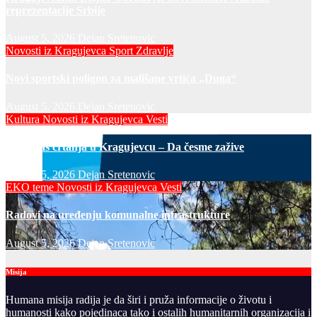
reprezentacije Srbije
August 5, 2026
Dejan Sretenovic
Novosti iz Kragujevca
Sport
Zdravlje
Novi sportski poligon za mališane vrtića „Duga“
August 5, 2026
Dejan Sretenovic
Kultura
Novosti iz Kragujevca
Vesti
Javni čas crtanja u Kragujevcu – Da česme zažive
August 5, 2026
Dejan Sretenovic
EKO teme
Novosti iz Kragujevca
Vesti
Radovi na uređenju komunalne infrastrukture
August 5, 2026
Dejan Sretenovic
Misija
Humana misija radija je da širi i pruža informacije o životu i
humanosti kako pojedinaca tako i ostalih humanitarnih organizacija i