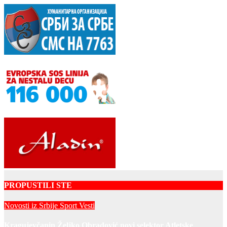
PROPUSTILI STE
Novosti iz Srbije
Sport
Vesti
Kragujevčanin Željko Obradović novi selektor Atletske