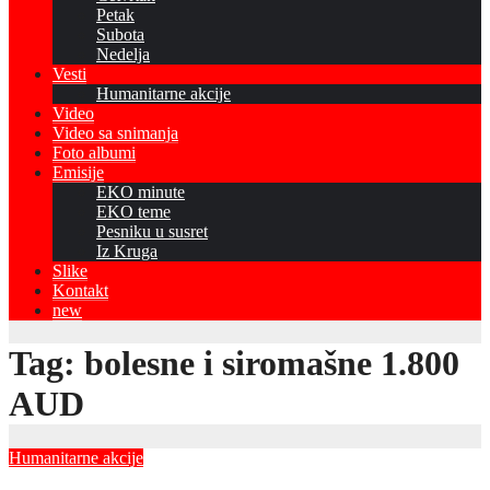
Petak
Subota
Nedelja
Vesti
Humanitarne akcije
Video
Video sa snimanja
Foto albumi
Emisije
EKO minute
EKO teme
Pesniku u susret
Iz Kruga
Slike
Kontakt
new
Tag:
bolesne i siromašne 1.800
AUD
Humanitarne akcije