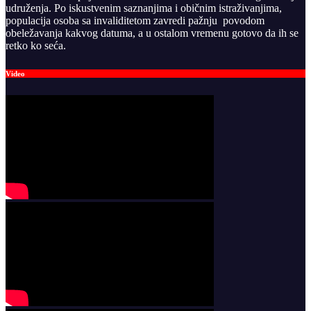
udruženja. Po iskustvenim saznanjima i običnim istraživanjima,
populacija osoba sa invaliditetom zavredi pažnju povodom
obeležavanja kakvog datuma, a u ostalom vremenu gotovo da ih se
retko ko seća.
Video