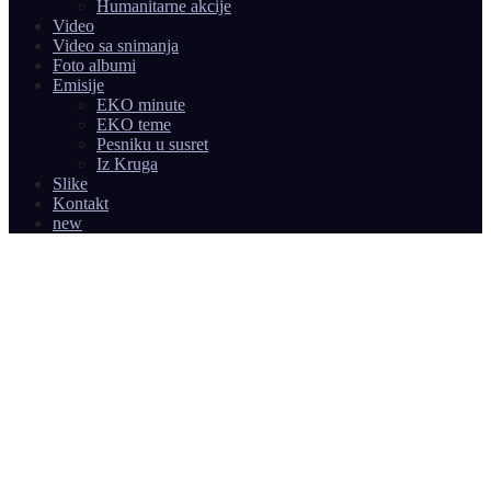
Humanitarne akcije
Video
Video sa snimanja
Foto albumi
Emisije
EKO minute
EKO teme
Pesniku u susret
Iz Kruga
Slike
Kontakt
new