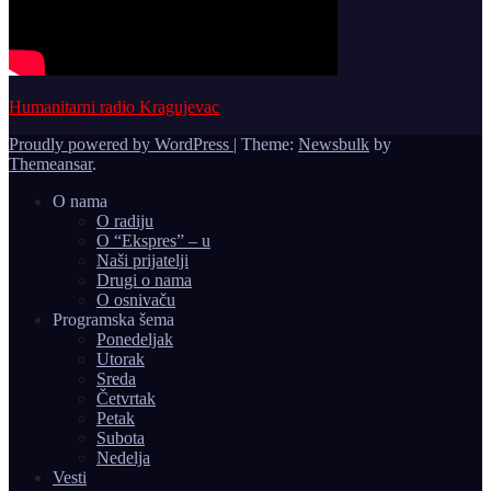
Humanitarni radio Kragujevac
Proudly powered by WordPress
|
Theme:
Newsbulk
by
Themeansar
.
O nama
O radiju
O “Ekspres” – u
Naši prijatelji
Drugi o nama
O osnivaču
Programska šema
Ponedeljak
Utorak
Sreda
Četvrtak
Petak
Subota
Nedelja
Vesti