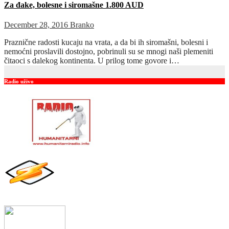
Za đake, bolesne i siromašne 1.800 AUD
December 28, 2016
Branko
Praznične radosti kucaju na vrata, a da bi ih siromašni, bolesni i
nemoćni proslavili dostojno, pobrinuli su se mnogi naši plemeniti
čitaoci s dalekog kontinenta. U prilog tome govore i…
Radio uživo