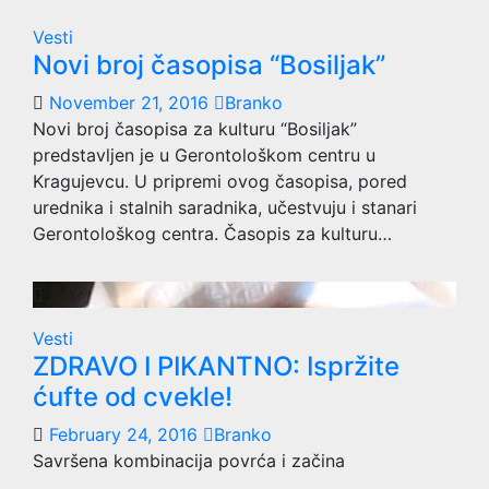
Vesti
Novi broj časopisa “Bosiljak”
November 21, 2016
Branko
Novi broj časopisa za kulturu “Bosiljak”
predstavljen je u Gerontološkom centru u
Kragujevcu. U pripremi ovog časopisa, pored
urednika i stalnih saradnika, učestvuju i stanari
Gerontološkog centra. Časopis za kulturu…
Vesti
ZDRAVO I PIKANTNO: Ispržite
ćufte od cvekle!
February 24, 2016
Branko
Savršena kombinacija povrća i začina