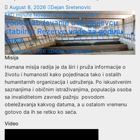
August 8, 2026
Dejan Sretenovic
EKO minute
Novosti iz Kragujevca
Vesti
Vodosnabdevanje u Kragujevcu
stabilno: Rezerve vode za godinu
dana
August 8, 2026
Dejan Sretenovic
Misija
Humana misija radija je da širi i pruža informacije o
životu i humanosti kako pojedinaca tako i ostalih
humanitarnih organizacija i udruženja. Po iskustvenim
saznanjima i običnim istraživanjima, populacija osoba
sa invaliditetom zavredi pažnju povodom
obeležavanja kakvog datuma, a u ostalom vremenu
gotovo da ih se retko ko seća.
Video