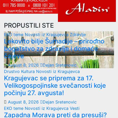
PROPUSTILI STE
EKO teme
Novosti iz Kragujevca
Zdravlje
Lekovito bilje Šumadije – prirodno
bogatstvo za zdravlje i domaće
čajeve
August 8, 2026
Dejan Sretenovic
Drustvo
Kultura
Novosti iz Kragujevca
Kragujevac se priprema za 17.
Velikogospojinske svečanosti koje
počinju 27. avgusta!
August 8, 2026
Dejan Sretenovic
EKO teme
Novosti iz Kragujevca
Vesti
Zapadna Morava preti da presuši?