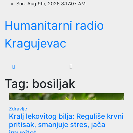
Skip
Sun. Aug 9th, 2026
8:17:08 AM
to
content
Humanitarni radio
Kragujevac
Tag:
bosiljak
Zdravlje
Kralj lekovitog bilja: Reguliše krvni
pritisak, smanjuje stres, jača
imunitet