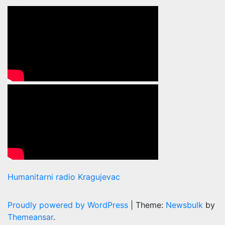
Humanitarni radio Kragujevac
Proudly powered by WordPress
|
Theme:
Newsbulk
by
Themeansar
.