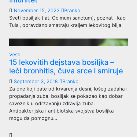
November 15, 2023
Branko
Sveti bosiljak (lat. Ocimum sanctum), poznat i kao
Tulsi, opravdano smatraju kraljem lekovitog bilja.
Vesti
15 lekovitih dejstava bosiljka –
leči bronhitis, čuva srce i smiruje
September 3, 2018
Branko
Za one koji pate od krvarenja desni, lošeg zadaha i
propadanja zuba, bosiljak se pokazao kao dobar
saveznik u održavanju zdravlja zuba.
Antibakterijska i antibiotska svojstva bosiljka
mogu da pomognu…