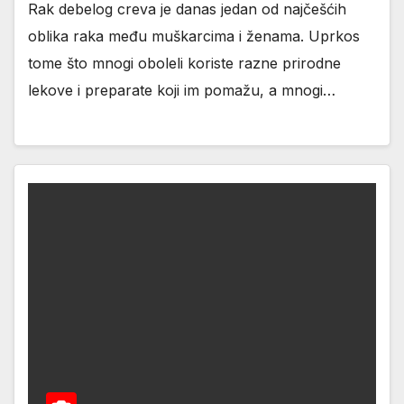
Rak debelog creva je danas jedan od najčešćih
oblika raka među muškarcima i ženama. Uprkos
tome što mnogi oboleli koriste razne prirodne
lekove i preparate koji im pomažu, a mnogi…