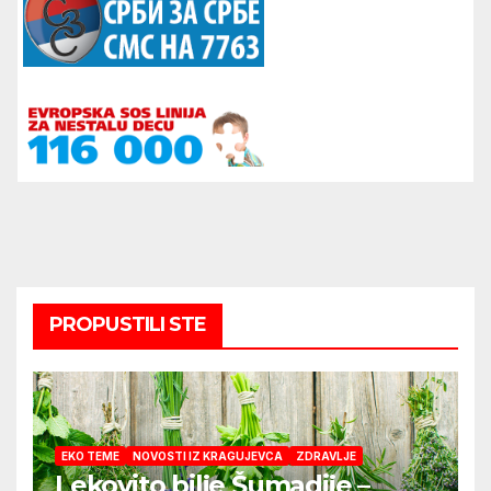
PROPUSTILI STE
EKO TEME
NOVOSTI IZ KRAGUJEVCA
ZDRAVLJE
Lekovito bilje Šumadije –