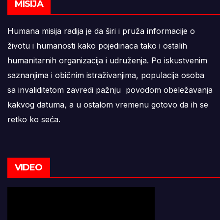
MISIJA
Humana misija radija je da širi i pruža informacije o
životu i humanosti kako pojedinaca tako i ostalih
humanitarnih organizacija i udruženja. Po iskustvenim
saznanjima i običnim istraživanjima, populacija osoba
sa invaliditetom zavredi pažnju povodom obeležavanja
kakvog datuma, a u ostalom vremenu gotovo da ih se
retko ko seća.
VIDEO