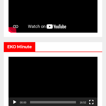
EKO Minute
Video
Player
00:00
16:52