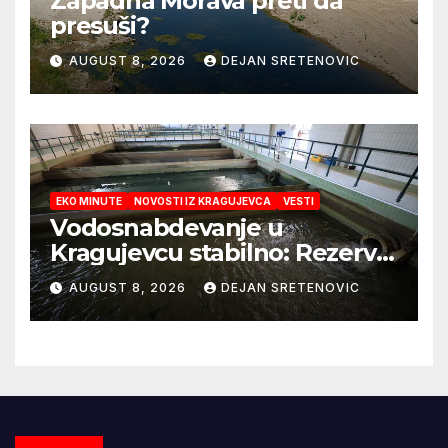
Zapadna Morava preti da
presuši?
AUGUST 8, 2026
DEJAN SRETENOVIC
EKO MINUTE
NOVOSTI IZ KRAGUJEVCA
VESTI
Vodosnabdevanje u
Kragujevcu stabilno: Rezerve
vode za godinu dana
AUGUST 8, 2026
DEJAN SRETENOVIC