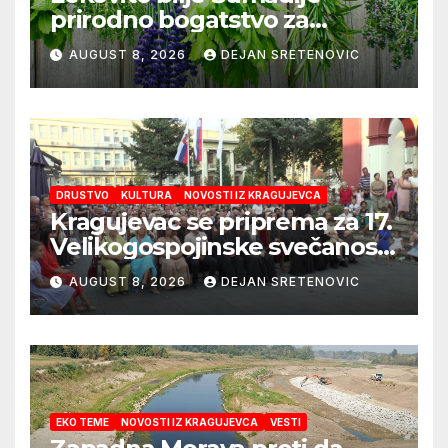
prirodno bogatstvo za
zdravlje i domaće čajeve
AUGUST 8, 2026
DEJAN SRETENOVIC
DRUSTVO
KULTURA
NOVOSTI IZ KRAGUJEVCA
Kragujevac se priprema za 17.
Velikogospojinske svečanosti
koje počinju 27. avgusta!
AUGUST 8, 2026
DEJAN SRETENOVIC
EKO TEME
NOVOSTI IZ KRAGUJEVCA
VESTI