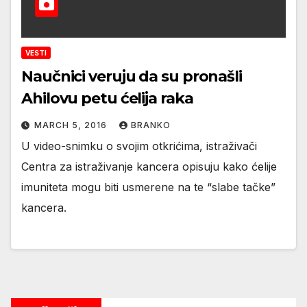
VESTI
Naučnici veruju da su pronašli
Ahilovu petu ćelija raka
MARCH 5, 2016
BRANKO
U video-snimku o svojim otkrićima, istraživači
Centra za istraživanje kancera opisuju kako ćelije
imuniteta mogu biti usmerene na te “slabe tačke”
kancera.