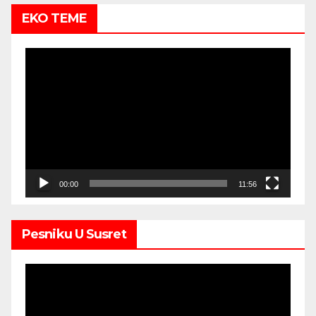
EKO TEME
Video
Player
00:00
11:56
Pesniku U Susret