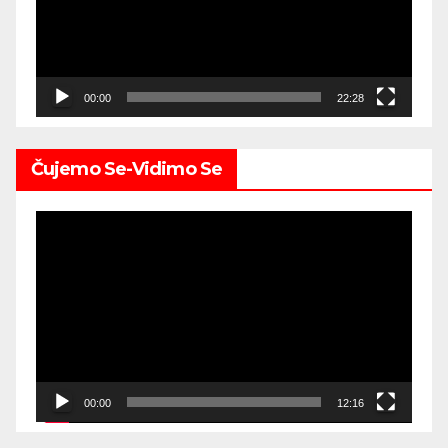
00:00
22:28
Čujemo Se-Vidimo Se
Video
Player
00:00
12:16