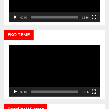
00:00
12:16
EKO TEME
Video
Player
00:00
11:56