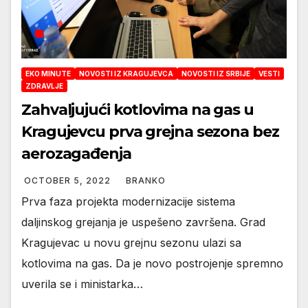
EKO MINUTE
NOVOSTI IZ KRAGUJEVCA
NOVOSTI IZ SRBIJE
VESTI
ZDRAVLJE
Zahvaljujući kotlovima na gas u
Kragujevcu prva grejna sezona bez
aerozagađenja
OCTOBER 5, 2022
BRANKO
Prva faza projekta modernizacije sistema
daljinskog grejanja je uspešeno završena. Grad
Kragujevac u novu grejnu sezonu ulazi sa
kotlovima na gas. Da je novo postrojenje spremno
uverila se i ministarka…