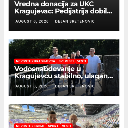
Vredna donacija za UKC
Kragujevac: Pedijatrija dobila
mobilni rendgen i mikroskop
AUGUST 6, 2026
DEJAN SRETENOVIC
vredne 9,6 miliona dinara
NOVOSTI IZ KRAGUJEVCA
SVE VESTI
VESTI
Vodosnabdevanje u
Kragujevcu stabilno, ulaganja
obezbedila sigurnije
AUGUST 6, 2026
DEJAN SRETENOVIC
snabdevanje
NOVOSTI IZ SRBIJE
SPORT
VESTI