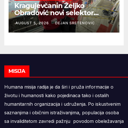
Kragujevčanin Željko
Obradović novi selektor
Atletske reprezentacije Srbije
AUGUST 5, 2026
DEJAN SRETENOVIC
MISIJA
Humana misija radija je da širi i pruža informacije o
životu i humanosti kako pojedinaca tako i ostalih
humanitarnih organizacija i udruženja. Po iskustvenim
saznanjima i običnim istraživanjima, populacija osoba
sa invaliditetom zavredi pažnju povodom obeležavanja