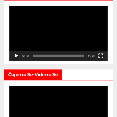
Video
Player
00:00
22:28
Čujemo Se-Vidimo Se
Video
Player