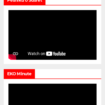
Pesniku U Susret
EKO Minute
Video
Player