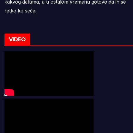
kakvog datuma, a u ostalom vremenu gotovo da ih se
retko ko seća.
VIDEO