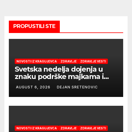
PROPUSTILI STE
NOVOSTI IZ KRAGUJEVCA
ZDRAVLJE
ZDRAVLJE VESTI
Svetska nedelja dojenja u
znaku podrške majkama i
najboljeg početka života
AUGUST 6, 2026
DEJAN SRETENOVIC
NOVOSTI IZ KRAGUJEVCA
ZDRAVLJE
ZDRAVLJE VESTI