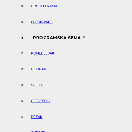
DRUGI O NAMA
O OSNIVAČU
PROGRAMSKA ŠEMA
PONEDELJAK
UTORAK
SREDA
ČETVRTAK
PETAK