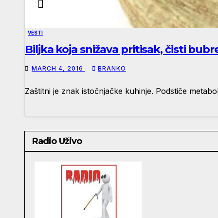
VESTI
Biljka koja snižava pritisak, čisti bub
MARCH 4, 2016
BRANKO
Zaštitni je znak istočnjačke kuhinje. Podstiče metab
Radio Uživo