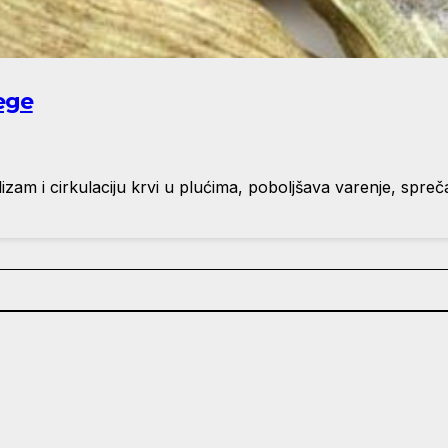
rege
olizam i cirkulaciju krvi u plućima, poboljšava varenje, spr