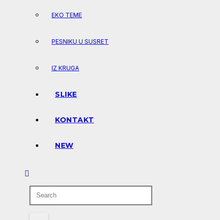
EKO TEME
PESNIKU U SUSRET
IZ KRUGA
SLIKE
KONTAKT
NEW