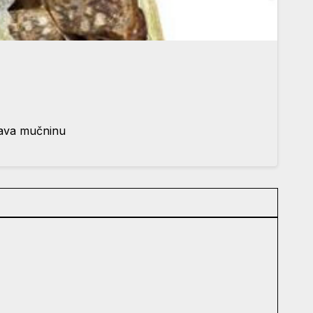
ečava mučninu