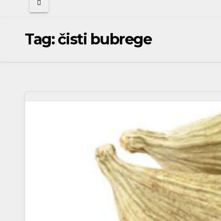
Tag:
čisti bubrege