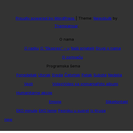
Proudly powered by WordPress
|
Theme:
Newsbulk
by
Themeansar
.
O nama
O radiju
O “Ekspres” – u
Naši prijatelji
Drugi o nama
O osnivaču
Programska šema
Ponedeljak
Utorak
Sreda
Četvrtak
Petak
Subota
Nedelja
Vesti
Video
Video sa snimanja
Foto albumi
Humanitarne akcije
Emisije
Slike
Kontakt
EKO minute
EKO teme
Pesniku u susret
Iz Kruga
new