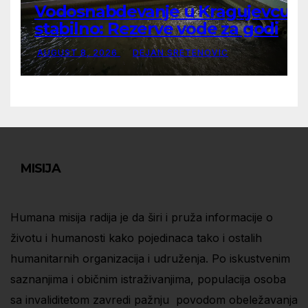
Vodosnabdevanje u Kragujevcu
stabilno: Rezerve vode za godinu
dana
AUGUST 8, 2026
DEJAN SRETENOVIC
MISIJA
Humana misija radija je da širi i pruža informacije o
životu i humanosti kako pojedinaca tako i ostalih
humanitarnih organizacija i udruženja. Po iskustvenim
saznanjima i običnim istraživanjima, populacija osoba
sa invaliditetom zavredi pažnju povodom obeležavanja