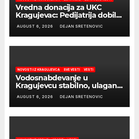
Vredna donacija za UKC
Kragujevac: Pedijatrija dobila
mobilni rendgen i mikroskop
AUGUST 6, 2026
DEJAN SRETENOVIC
vredne 9,6 miliona dinara
NOVOSTI IZ KRAGUJEVCA
SVE VESTI
VESTI
Vodosnabdevanje u
Kragujevcu stabilno, ulaganja
obezbedila sigurnije
AUGUST 6, 2026
DEJAN SRETENOVIC
snabdevanje