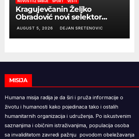
NOVOSTI IZ SRBIJE
SPORT
VESTI
Kragujevčanin Željko
Obradović novi selektor
Atletske reprezentacije Srbije
AUGUST 5, 2026
DEJAN SRETENOVIC
MISIJA
Humana misija radija je da širi i pruža informacije o
životu i humanosti kako pojedinaca tako i ostalih
humanitarnih organizacija i udruženja. Po iskustvenim
saznanjima i običnim istraživanjima, populacija osoba
sa invaliditetom zavredi pažnju povodom obeležavanja