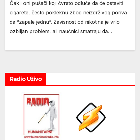
Čak i oni pušači koji čvrsto odluče da će ostaviti
cigarete, često pokleknu zbog neizdrživog poriva
da “zapale jednu”. Zavisnost od nikotina je vrlo
ozbiljan problem, ali naučnici smatraju da…
Radio Uživo