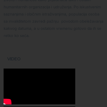
humanitarnih organizacija i udruženja. Po iskustvenim
saznanjima i običnim istraživanjima, populacija osoba
sa invaliditetom zavredi pažnju povodom obeležavanja
kakvog datuma, a u ostalom vremenu gotovo da ih se
retko ko seća.
VIDEO