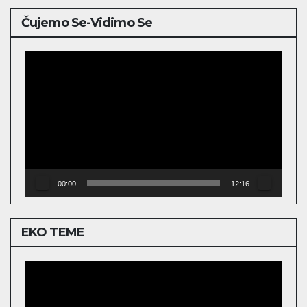
Čujemo Se-Vidimo Se
Video
Player
00:00
12:16
EKO TEME
Video
Player