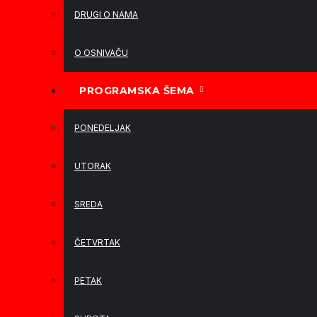
DRUGI O NAMA
O OSNIVAČU
PROGRAMSKA ŠEMA
PONEDELJAK
UTORAK
SREDA
ČETVRTAK
PETAK