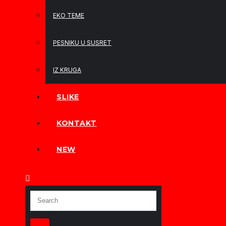
EKO TEME
PESNIKU U SUSRET
IZ KRUGA
SLIKE
KONTAKT
NEW