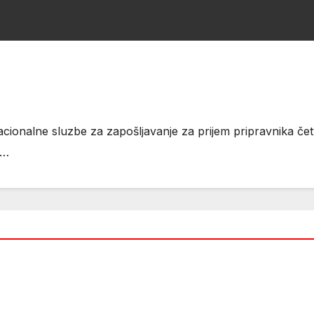
onalne sluzbe za zapošljavanje za prijem pripravnika četv
.…