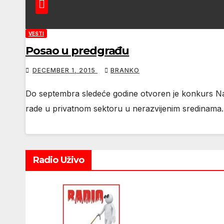
VESTI
Posao u predgrađu
DECEMBER 1, 2015
BRANKO
Do septembra sledeće godine otvoren je konkurs Naci
rade u privatnom sektoru u nerazvijenim sredinama
Radio Uživo