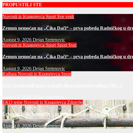
PROPUSTILI STE
Novosti iz Kragujevca
Sport
Sve vesti
Zemun nemoćan na „Čika Dači“ – prva pobeda Radničkog u d
August 9, 2026
Dejan Sretenovic
Novosti iz Kragujevca
Sport
Sport Svet
Zemun nemoćan na „Čika Dači“ – prva pobeda Radničkog u d
August 9, 2026
Dejan Sretenovic
Kultura
Novosti iz Kragujevca
Sport
Veče društvenih igara u Kutiji šibaca kragujevačkog SKC-a
August 9, 2026
Dejan Sretenovic
EKO teme
Novosti iz Kragujevca
Zdravlje
Lekovito bilje Šumadije – prirodno bogatstvo za zdravlje i domać
August 8, 2026
Dejan Sretenovic