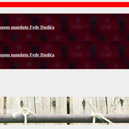
rugom mandatu Feđe Dudića
rugom mandatu Feđe Dudića
e čajeve