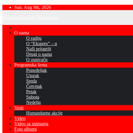
Skip
Sun. Aug 9th, 2026
to
Humanitarni radio Kragujevac
content
O nama
O radiju
O “Ekspres” – u
Naši prijatelji
Drugi o nama
O osnivaču
Programska šema
Ponedeljak
Utorak
Sreda
Četvrtak
Petak
Subota
Nedelja
Vesti
Humanitarne akcije
Video
Video sa snimanja
Foto albumi