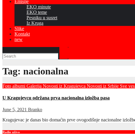
Emisije
EKO minute
EKO teme
Pesniku u susret
Iz Kruga
Slike
Kontakt
new
Tag:
nacionalna
Foto albumi
Galerija
Novosti iz Kragujevca
Novosti iz Srbije
Sve ves
U Kragujevcu održana prva nacionalna izložba pasa
June 5, 2021
Branko
Kragujevac je danas bio domaćin prve ovogodišnje nacionalne izložbe
Radio uživo