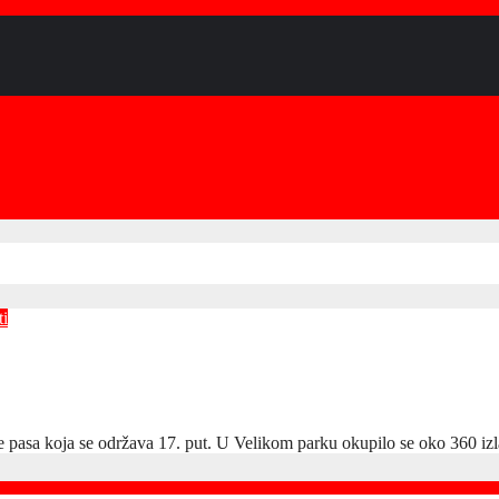
ti
 pasa koja se održava 17. put. U Velikom parku okupilo se oko 360 izl