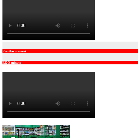
Pesniku u susret
EKO minute