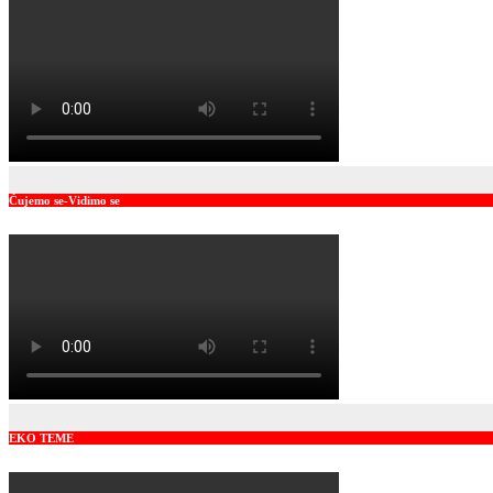
Čujemo se-Vidimo se
EKO TEME