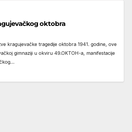
ragujevačkog oktobra
ve kragujevačke tragedije oktobra 1941. godine, ove
ačkoj gimnaziji u okviru 49.OKTOH-a, manifestacije
ačkog…