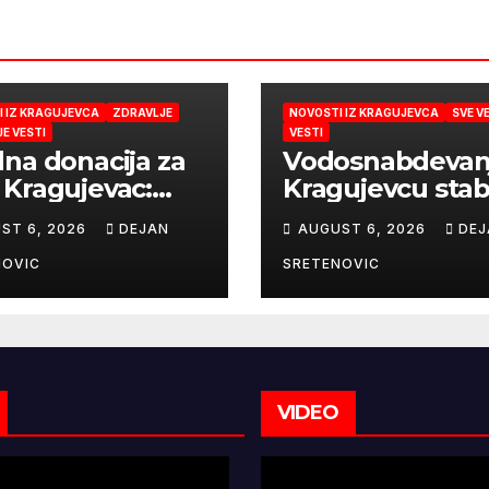
 IZ KRAGUJEVCA
ZDRAVLJE
NOVOSTI IZ KRAGUJEVCA
SVE V
E VESTI
VESTI
na donacija za
Vodosnabdevan
Kragujevac:
Kragujevcu stab
jatrija dobila
ulaganja obezbe
ST 6, 2026
DEJAN
AUGUST 6, 2026
DEJ
lni rendgen i
sigurnije
roskop vredne
snabdevanje
NOVIC
SRETENOVIC
miliona dinara
VIDEO