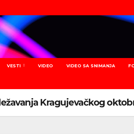
VESTI
VIDEO
VIDEO SA SNIMANJA
F
ležavanja Kragujevačkog oktob