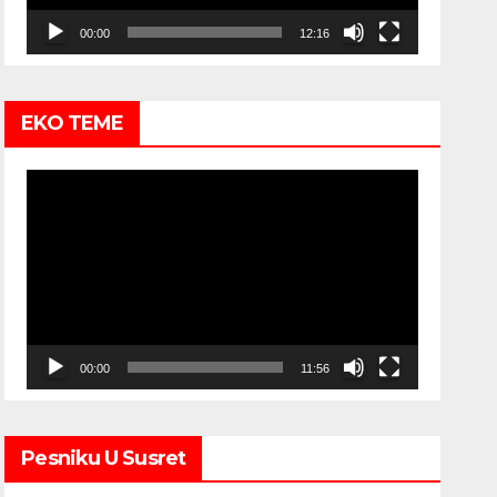
00:00
12:16
EKO TEME
Video
Player
00:00
11:56
Pesniku U Susret