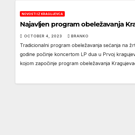
NOVOSTI IZ KRAGUJEVCA
Najavljen program obeležavanja K
OCTOBER 4, 2023
BRANKO
Tradicionalni program obeležavanja sećanja na žrt
godine počinje koncertom LP dua u Prvoj kragujev
kojom započinje program obeležavanja Kragujev