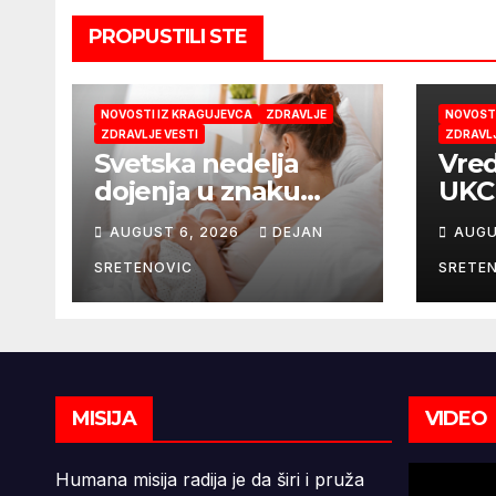
PROPUSTILI STE
NOVOSTI IZ KRAGUJEVCA
ZDRAVLJE
NOVOSTI
ZDRAVLJE VESTI
ZDRAVLJ
Svetska nedelja
Vred
dojenja u znaku
UKC 
podrške majkama i
Pedi
AUGUST 6, 2026
DEJAN
AUGU
najboljeg početka
mobi
života
mik
SRETENOVIC
SRETE
9,6 
MISIJA
VIDEO
Humana misija radija je da širi i pruža