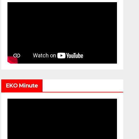
EKO Minute
Video
Player