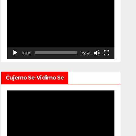
Video
Player
00:00
22:28
Čujemo Se-Vidimo Se
Video
Player