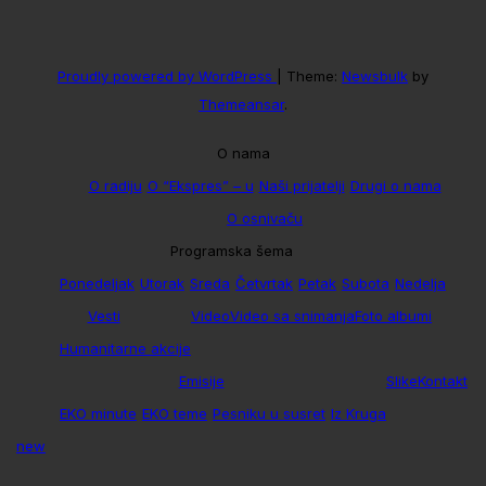
Proudly powered by WordPress
|
Theme:
Newsbulk
by
Themeansar
.
O nama
O radiju
O “Ekspres” – u
Naši prijatelji
Drugi o nama
O osnivaču
Programska šema
Ponedeljak
Utorak
Sreda
Četvrtak
Petak
Subota
Nedelja
Vesti
Video
Video sa snimanja
Foto albumi
Humanitarne akcije
Emisije
Slike
Kontakt
EKO minute
EKO teme
Pesniku u susret
Iz Kruga
new