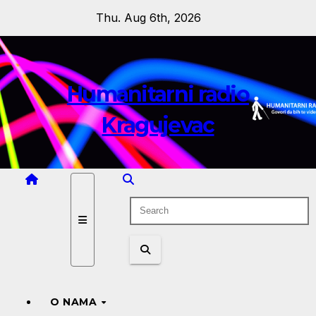
Skip
Thu. Aug 6th, 2026
to
content
Humanitarni radio
Kragujevac
O NAMA