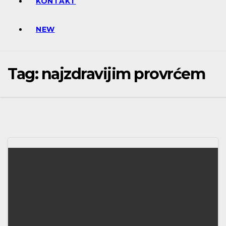
KONTAKT
NEW
Tag:
najzdravijim provrćem