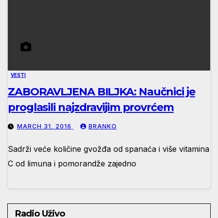
VESTI
ZABORAVLJENA BILJKA: Naučnici je
proglasili najzdravijim provrćem
MARCH 31, 2016
BRANKO
Sadrži veće količine gvožđa od spanaća i više vitamina
C od limuna i pomorandže zajedno
Radio Uživo