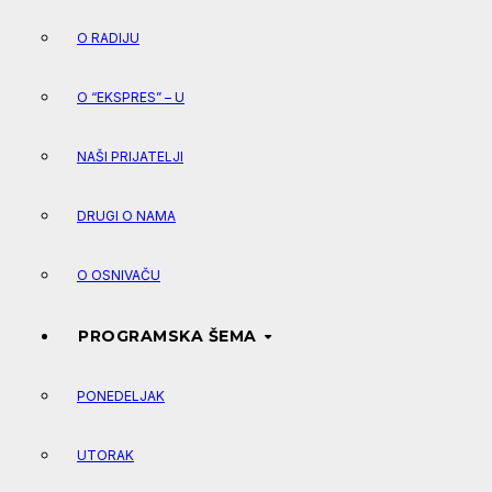
O RADIJU
O “EKSPRES” – U
NAŠI PRIJATELJI
DRUGI O NAMA
O OSNIVAČU
PROGRAMSKA ŠEMA
PONEDELJAK
UTORAK