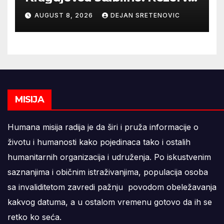
vode za godinu dana
AUGUST 8, 2026
DEJAN SRETENOVIC
MISIJA
Humana misija radija je da širi i pruža informacije o
životu i humanosti kako pojedinaca tako i ostalih
humanitarnih organizacija i udruženja. Po iskustvenim
saznanjima i običnim istraživanjima, populacija osoba
sa invaliditetom zavredi pažnju povodom obeležavanja
kakvog datuma, a u ostalom vremenu gotovo da ih se
retko ko seća.