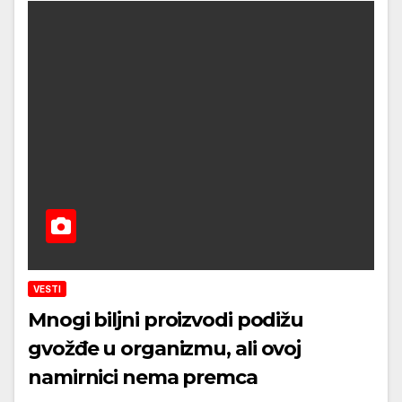
VESTI
Mnogi biljni proizvodi podižu
gvožđe u organizmu, ali ovoj
namirnici nema premca