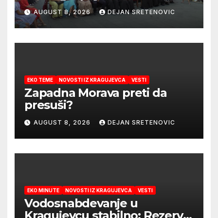
koje počinju 27. avgusta!
AUGUST 8, 2026
DEJAN SRETENOVIC
EKO TEME
NOVOSTI IZ KRAGUJEVCA
VESTI
Zapadna Morava preti da
presuši?
AUGUST 8, 2026
DEJAN SRETENOVIC
EKO MINUTE
NOVOSTI IZ KRAGUJEVCA
VESTI
Vodosnabdevanje u
Kragujevcu stabilno: Rezerve