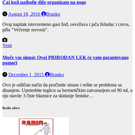
Čaj koji najbolje diže organizam na noge
August 18, 2016
Branko
Ovaj napitak istovremeno gasi žeđ, osvežava i jača želudac i creva,
pišu "Večernje novosti".
Vesti
Muče vas sinusi: Ovaj PRIRODAN LEK će vam garantovano
pomoći
December 1, 2015
Branko
Ovo je odličan način da pročistite sinuse i rešite se problema sa
disanjem. Upotrebite teglicu sa hermetičkim zatvaranjem od 90 ml, u
nju stavite 3 čiste blaznice za skidanje šminke…
Radio uživo