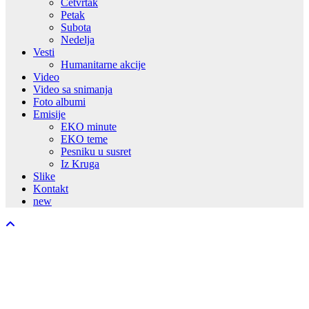
Četvrtak
Petak
Subota
Nedelja
Vesti
Humanitarne akcije
Video
Video sa snimanja
Foto albumi
Emisije
EKO minute
EKO teme
Pesniku u susret
Iz Kruga
Slike
Kontakt
new