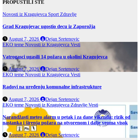
PROPUSTILI STE
Novosti iz Kragujevca
Sport
Zdravlje
Grad Kragujevac ugostio decu iz Zaporožja
August 7, 2026
Dejan Sretenovic
EKO teme
Novosti iz Kragujevca
Vesti
Vatrogasci ugasili 14 požara u okolini Kragujevca
August 7, 2026
Dejan Sretenovic
EKO teme
Novosti iz Kragujevca
Vesti
Radovi na uređenju komunalne infrastrukture
August 7, 2026
Dejan Sretenovic
EKO teme
Novosti iz Kragujevca
Zdravlje Vesti
Narandžasti meteo alarm u petak i za dane vikenda: rizik od
nastanka i širenja požara na otvorenom i dalje veoma visok
August 7, 2026
Dejan Sretenovic