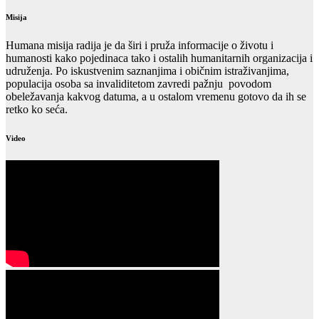
Misija
Humana misija radija je da širi i pruža informacije o životu i
humanosti kako pojedinaca tako i ostalih humanitarnih organizacija i
udruženja. Po iskustvenim saznanjima i običnim istraživanjima,
populacija osoba sa invaliditetom zavredi pažnju povodom
obeležavanja kakvog datuma, a u ostalom vremenu gotovo da ih se
retko ko seća.
Video