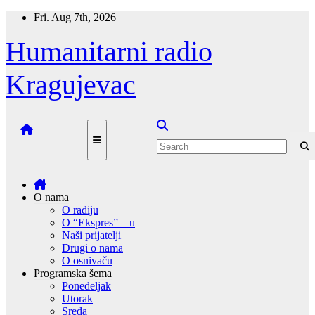
Skip
Fri. Aug 7th, 2026
to
content
Humanitarni radio
Kragujevac
O nama
O radiju
O “Ekspres” – u
Naši prijatelji
Drugi o nama
O osnivaču
Programska šema
Ponedeljak
Utorak
Sreda