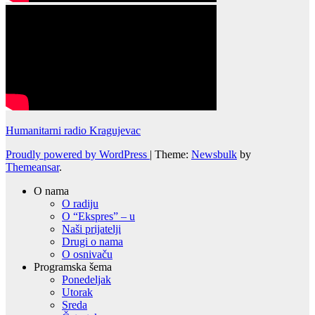
Humanitarni radio Kragujevac
Proudly powered by WordPress
|
Theme:
Newsbulk
by
Themeansar
.
O nama
O radiju
O “Ekspres” – u
Naši prijatelji
Drugi o nama
O osnivaču
Programska šema
Ponedeljak
Utorak
Sreda