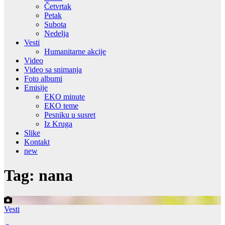
Četvrtak
Petak
Subota
Nedelja
Vesti
Humanitarne akcije
Video
Video sa snimanja
Foto albumi
Emisije
EKO minute
EKO teme
Pesniku u susret
Iz Kruga
Slike
Kontakt
new
Tag:
nana
Vesti