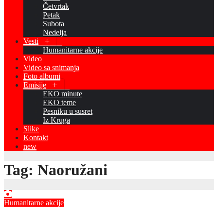
Četvrtak
Petak
Subota
Nedelja
Vesti
Humanitarne akcije
Video
Video sa snimanja
Foto albumi
Emisije
EKO minute
EKO teme
Pesniku u susret
Iz Kruga
Slike
Kontakt
new
Tag:
Naoružani
Humanitarne akcije