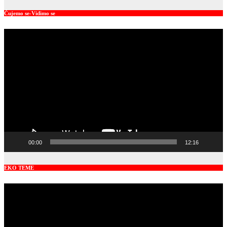
Čujemo se-Vidimo se
Video
Player
00:00
12:16
EKO TEME
Video
Player