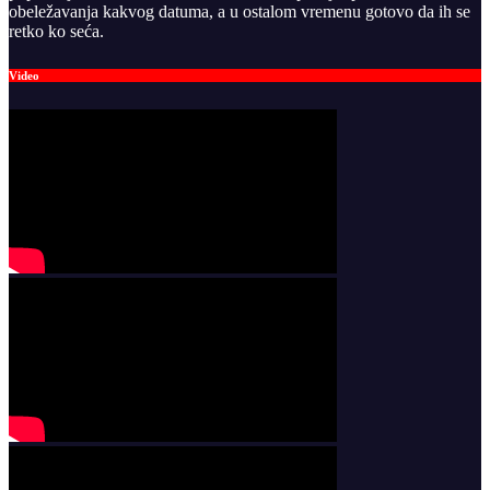
obeležavanja kakvog datuma, a u ostalom vremenu gotovo da ih se
retko ko seća.
Video