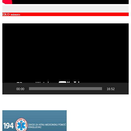
EKO minute
Video
Player
00:00
16:52