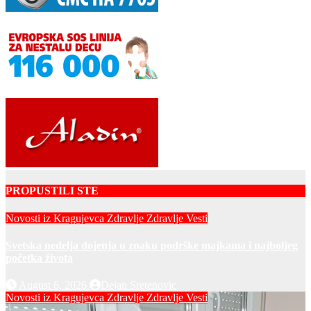
PROPUSTILI STE
Novosti iz Kragujevca
Zdravlje
Zdravlje Vesti
Svetska nedelja dojenja u znaku podrške majkama i najboljeg
početka života
August 6, 2026
Dejan Sretenovic
Novosti iz Kragujevca
Zdravlje
Zdravlje Vesti