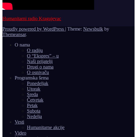
Humanitarni radio Kragujevac
Proudly powered by WordPress
|
Theme:
Newsbulk
by
Themeansar
.
O nama
O radiju
O “Ekspres” – u
Naši prijatelji
Drugi o nama
O osnivaču
Programska šema
Ponedeljak
Utorak
Sreda
Četvrtak
Petak
Subota
Nedelja
Vesti
Humanitarne akcije
Video