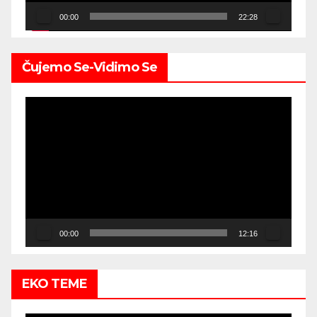
00:00
22:28
Čujemo Se-Vidimo Se
Video
Player
00:00
12:16
EKO TEME