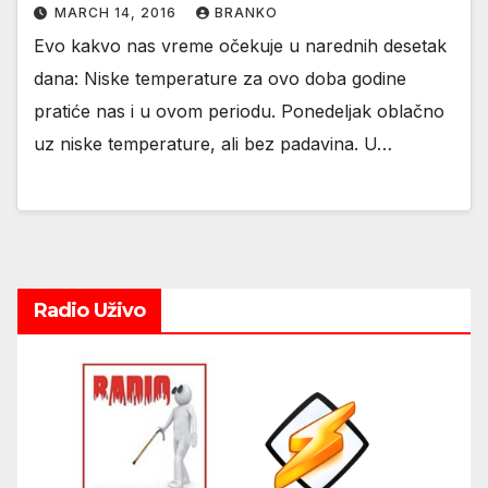
MARCH 14, 2016
BRANKO
Evo kakvo nas vreme očekuje u narednih desetak
dana: Niske temperature za ovo doba godine
pratiće nas i u ovom periodu. Ponedeljak oblačno
uz niske temperature, ali bez padavina. U…
Radio Uživo