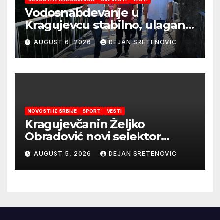
Vodosnabdevanje u
Kragujevcu stabilno, ulaganja
obezbedila sigurnije
AUGUST 6, 2026
DEJAN SRETENOVIC
snabdevanje
NOVOSTI IZ SRBIJE
SPORT
VESTI
Kragujevčanin Željko
Obradović novi selektor
Atletske reprezentacije Srbije
AUGUST 5, 2026
DEJAN SRETENOVIC