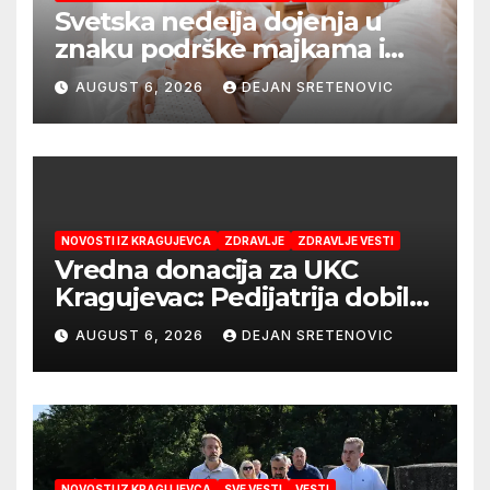
Svetska nedelja dojenja u
znaku podrške majkama i
najboljeg početka života
AUGUST 6, 2026
DEJAN SRETENOVIC
NOVOSTI IZ KRAGUJEVCA
ZDRAVLJE
ZDRAVLJE VESTI
Vredna donacija za UKC
Kragujevac: Pedijatrija dobila
mobilni rendgen i mikroskop
AUGUST 6, 2026
DEJAN SRETENOVIC
vredne 9,6 miliona dinara
NOVOSTI IZ KRAGUJEVCA
SVE VESTI
VESTI