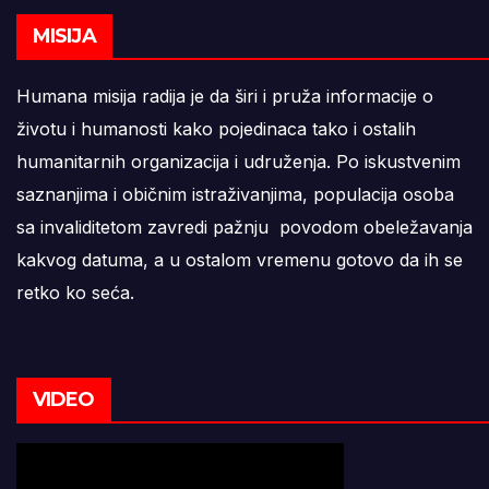
MISIJA
Humana misija radija je da širi i pruža informacije o
životu i humanosti kako pojedinaca tako i ostalih
humanitarnih organizacija i udruženja. Po iskustvenim
saznanjima i običnim istraživanjima, populacija osoba
sa invaliditetom zavredi pažnju povodom obeležavanja
kakvog datuma, a u ostalom vremenu gotovo da ih se
retko ko seća.
VIDEO