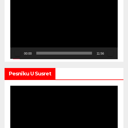
Video
Player
00:00
11:56
Pesniku U Susret