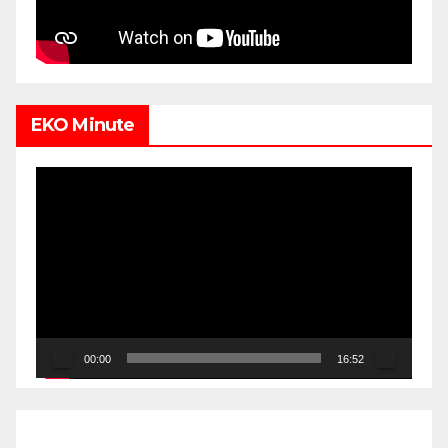
EKO Minute
Video
Player
00:00
16:52