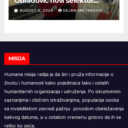
Obradović novi selektor
Atletske reprezentacije Srbije
AUGUST 5, 2026
DEJAN SRETENOVIC
MISIJA
Humana misija radija je da širi i pruža informacije o
životu i humanosti kako pojedinaca tako i ostalih
humanitarnih organizacija i udruženja. Po iskustvenim
saznanjima i običnim istraživanjima, populacija osoba
sa invaliditetom zavredi pažnju povodom obeležavanja
kakvog datuma, a u ostalom vremenu gotovo da ih se
retko ko seća.