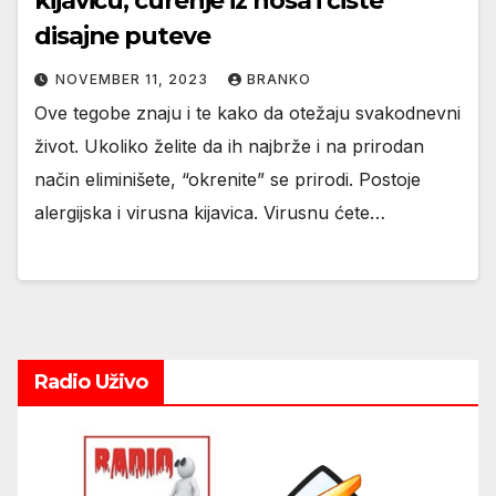
kijavicu, curenje iz nosa i čiste
disajne puteve
NOVEMBER 11, 2023
BRANKO
Ove tegobe znaju i te kako da otežaju svakodnevni
život. Ukoliko želite da ih najbrže i na prirodan
način eliminišete, “okrenite” se prirodi. Postoje
alergijska i virusna kijavica. Virusnu ćete…
Radio Uživo