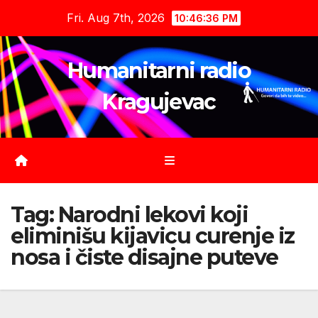
Skip
Fri. Aug 7th, 2026
10:46:36 PM
to
content
Humanitarni radio
Kragujevac
Tag:
Narodni lekovi koji
eliminišu kijavicu curenje iz
nosa i čiste disajne puteve