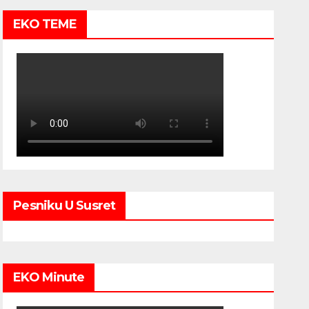
EKO TEME
Pesniku U Susret
EKO Minute