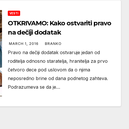
VESTI
OTKRIVAMO: Kako ostvariti pravo
na dečiji dodatak
MARCH 1, 2016
BRANKO
Pravo na dečiji dodatak ostvaruje jedan od
roditelja odnosno staratelja, hranitelja za prvo
četvoro dece pod uslovom da o njima
neposredno brine od dana podnetog zahteva.
Podrazumeva se da je…