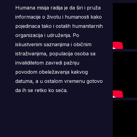
Humana misija radija je da širi i pruža
informacije o životu i humanosti kako
pojedinaca tako i ostalih humanitarnih
organizacija i udruženja. Po
iskustvenim saznanjima i običnim
istraživanjima, populacija osoba sa
invaliditetom zavredi pažnju
povodom obeležavanja kakvog
datuma, a u ostalom vremenu gotovo
da ih se retko ko seća.