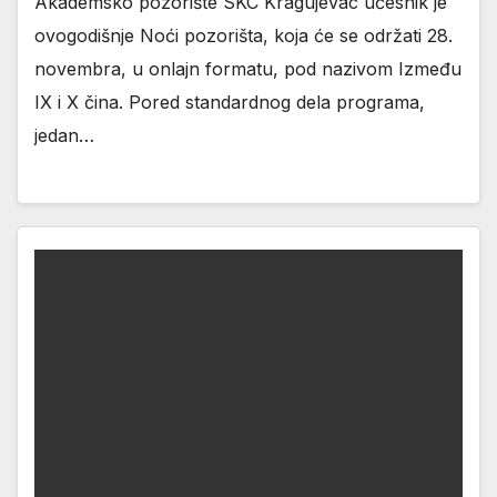
Akademsko pozorište SKC Kragujevac učesnik je
ovogodišnje Noći pozorišta, koja će se održati 28.
novembra, u onlajn formatu, pod nazivom Između
IX i X čina. Pored standardnog dela programa,
jedan…