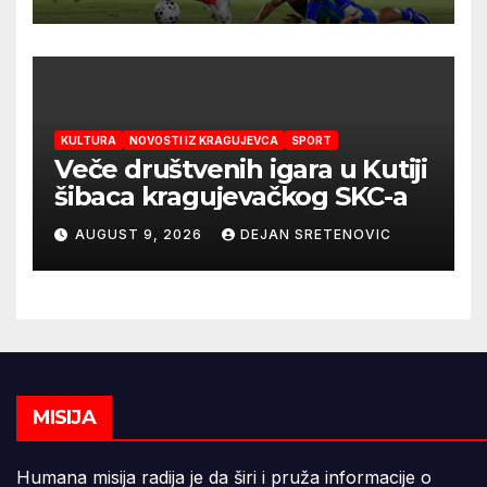
mandatu Feđe Dudića
KULTURA
NOVOSTI IZ KRAGUJEVCA
SPORT
Veče društvenih igara u Kutiji
šibaca kragujevačkog SKC-a
AUGUST 9, 2026
DEJAN SRETENOVIC
MISIJA
Humana misija radija je da širi i pruža informacije o