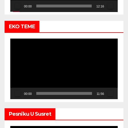
00:00
12:16
EKO TEME
Video
Player
00:00
11:56
Pesniku U Susret