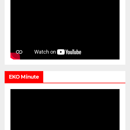
EKO Minute
Video
Player