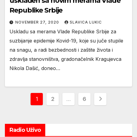
usklađen sa novim merama Vlade
Republike Srbije
NOVEMBER 27, 2020
SLAVICA LUKIC
Uskladu sa merama Vlade Republike Srbije za
suzbijanje epidemije Kovid-19, koje su juče stupile
na snagu, a radi bezbednosti i zaštite života i
zdravlja stanovništva, gradonačelnik Kragujevca
Nikola Dašić, doneo…
Posts
1
2
…
6
pagination
Radio Uživo