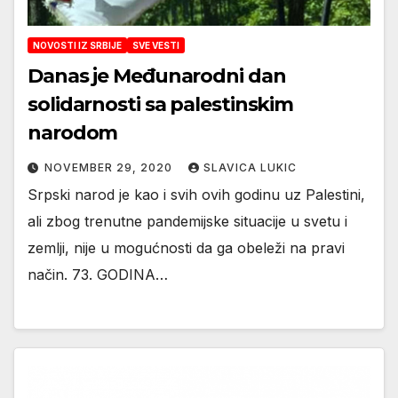
NOVOSTI IZ SRBIJE
SVE VESTI
Danas je Međunarodni dan
solidarnosti sa palestinskim
narodom
NOVEMBER 29, 2020
SLAVICA LUKIC
Srpski narod je kao i svih ovih godinu uz Palestini,
ali zbog trenutne pandemijske situacije u svetu i
zemlji, nije u mogućnosti da ga obeleži na pravi
način. 73. GODINA…