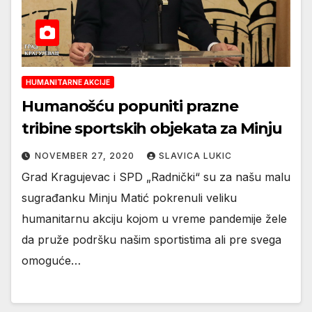
HUMANITARNE AKCIJE
Humanošću popuniti prazne
tribine sportskih objekata za Minju
NOVEMBER 27, 2020
SLAVICA LUKIC
Grad Kragujevac i SPD „Radnički“ su za našu malu
sugrađanku Minju Matić pokrenuli veliku
humanitarnu akciju kojom u vreme pandemije žele
da pruže podršku našim sportistima ali pre svega
omoguće…