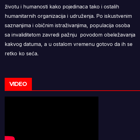
životu i humanosti kako pojedinaca tako i ostalih
humanitarnih organizacija i udruženja. Po iskustvenim
saznanjima i običnim istraživanjima, populacija osoba
sa invaliditetom zavredi pažnju povodom obeležavanja
kakvog datuma, a u ostalom vremenu gotovo da ih se
retko ko seća.
VIDEO