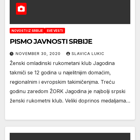
NOVOSTI IZ SRBIJE
SVE VESTI
PISMO JAVNOSTI SRBIJE
NOVEMBER 30, 2020
SLAVICA LUKIC
Ženski omladinski rukometani klub Jagodina
takmiči se 12 godina u najelitnijim domaćim,
regionalnim i evropskim takimičenjma. Treću
godinu zaredom ŽORK Jagodina je najbolji srpski
ženski rukometni klub. Veliki doprinos medaljama…