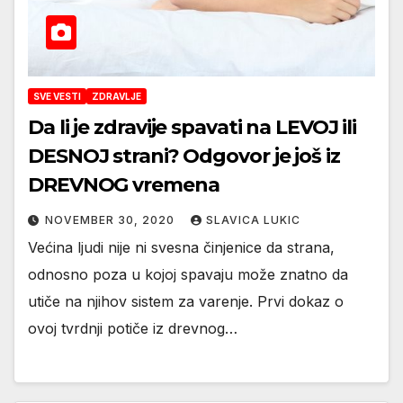
SVE VESTI
ZDRAVLJE
Da li je zdravije spavati na LEVOJ ili
DESNOJ strani? Odgovor je još iz
DREVNOG vremena
NOVEMBER 30, 2020
SLAVICA LUKIC
Većina ljudi nije ni svesna činjenice da strana,
odnosno poza u kojoj spavaju može znatno da
utiče na njihov sistem za varenje. Prvi dokaz o
ovoj tvrdnji potiče iz drevnog…