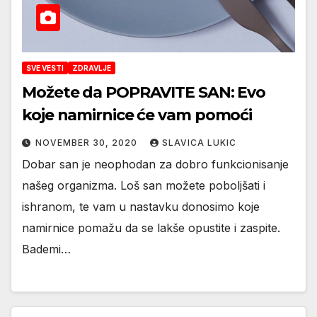
SVE VESTI
ZDRAVLJE
Možete da POPRAVITE SAN: Evo
koje namirnice će vam pomoći
NOVEMBER 30, 2020
SLAVICA LUKIC
Dobar san je neophodan za dobro funkcionisanje
našeg organizma. Loš san možete poboljšati i
ishranom, te vam u nastavku donosimo koje
namirnice pomažu da se lakše opustite i zaspite.
Bademi…