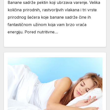
Banane sadrže pektin koji ubrzava varenje. Velika
količina prirodnih, rastvorljivih vlakana i tri vrste
prirodnog šećera koje banane sadrže čine ih
fantastičnom užinom koja vam brzo vraća
energiju. Pored nutritivne…