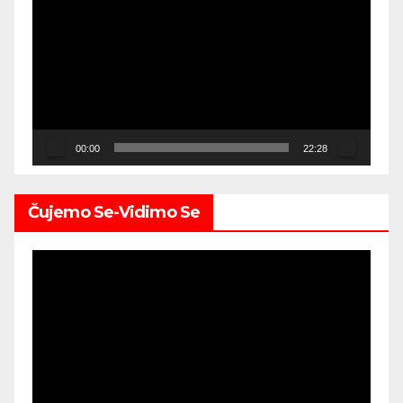
Player
00:00
22:28
Čujemo Se-Vidimo Se
Video
Player