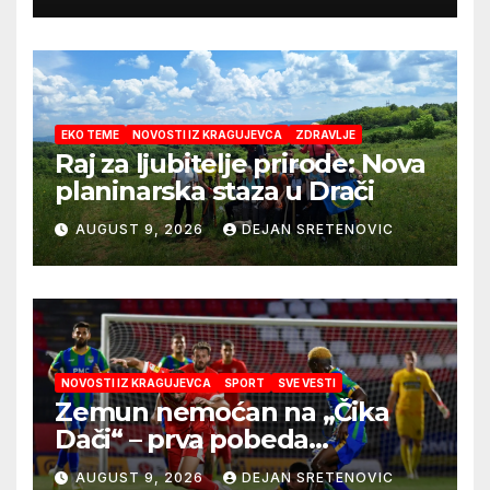
EKO TEME
NOVOSTI IZ KRAGUJEVCA
ZDRAVLJE
Raj za ljubitelje prirode: Nova
planinarska staza u Drači
AUGUST 9, 2026
DEJAN SRETENOVIC
NOVOSTI IZ KRAGUJEVCA
SPORT
SVE VESTI
Zemun nemoćan na „Čika
Dači“ – prva pobeda
Radničkog u drugom
AUGUST 9, 2026
DEJAN SRETENOVIC